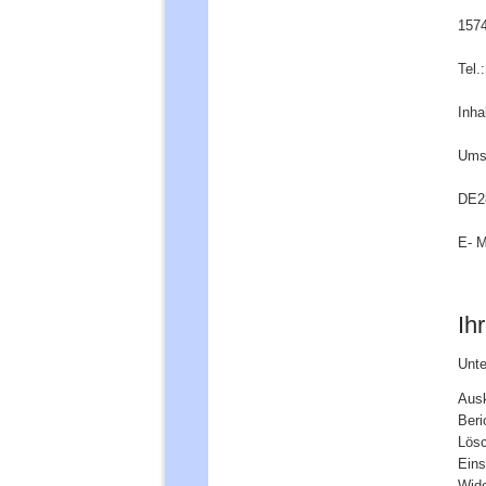
157
Tel.
Inha
Ums
DE2
E- M
Ih
Unte
Ausk
Beri
Lösc
Eins
Wide