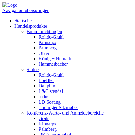
Navigation überspringen
Startseite
Handelsprodukte
Büroeinrichtungen
Rohde-Grahl
Kinnarps
Palmberg
OKA
König + Neurath
Hammerbacher
Stühle
Rohde-Grahl
Loeffler
Dauphin
L&C stendal
sedus
LD Seating
Thüringer Sitzmöbel
Konferenz-Warte- und Anmeldebereiche
Grahl
Kinnarps
Palmberg
OKA büromöbel