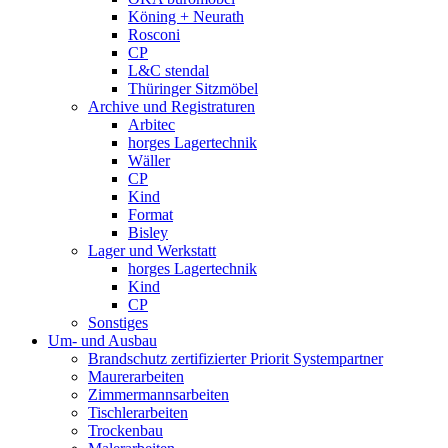
Köning + Neurath
Rosconi
CP
L&C stendal
Thüringer Sitzmöbel
Archive und Registraturen
Arbitec
horges Lagertechnik
Wäller
CP
Kind
Format
Bisley
Lager und Werkstatt
horges Lagertechnik
Kind
CP
Sonstiges
Um- und Ausbau
Brandschutz zertifizierter Priorit Systempartner
Maurerarbeiten
Zimmermannsarbeiten
Tischlerarbeiten
Trockenbau